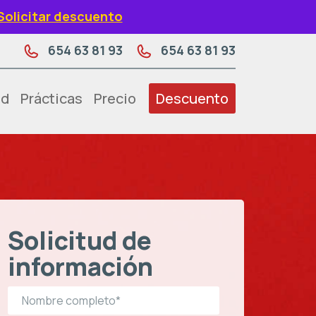
Solicitar descuento
654 63 81 93
654 63 81 93
ad
Prácticas
Precio
Descuento
Solicitud de
información