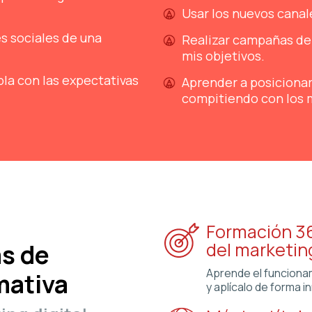
Usar los nuevos canal
s sociales de una
Realizar campañas de
mis objetivos.
la con las expectativas
Aprender a posicionar
compitiendo con los 
Formación 36
del marketing
as de
Aprende el funcionam
mativa
y aplícalo de forma i