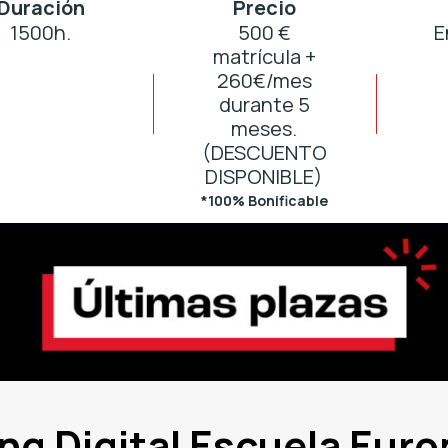
Duración
Precio
1500h.
500 €
E
matrícula +
260€/mes
durante 5
meses.
(DESCUENTO
DISPONIBLE)
*100% Bonificable
ng Digital Escuela Eur