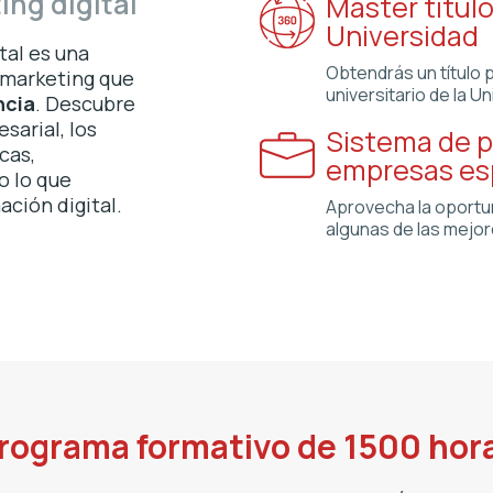
ing digital
Máster títul
Universidad
tal es una
Obtendrás un título 
 marketing que
universitario de la Un
ncia
. Descubre
sarial, los
Sistema de p
cas,
empresas es
o lo que
ación digital.
Aprovecha la oportu
algunas de las mejo
rograma formativo de 1500 hor