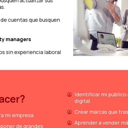
usquen actualizar sus
s.
s de cuentas que busquen
ity managers
s sin experiencia laboral
Identificar mi públic
acer?
digital.
Crear marcas que tra
ara mi empresa.
Aprender a vender má
isponer de grandes