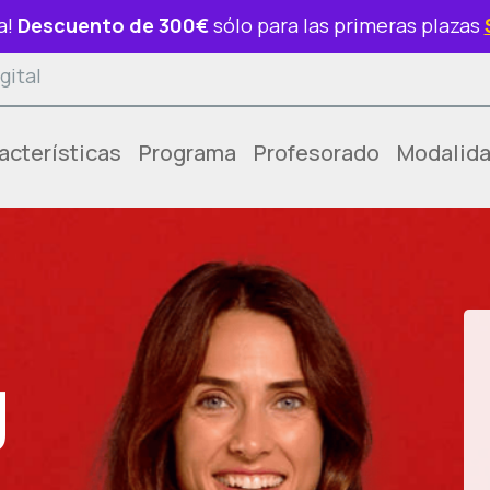
a!
Descuento de 300€
sólo para las primeras plazas
gital
acterísticas
Programa
Profesorado
Modalid
g